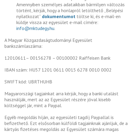
Amennyiben személyes adataikban bármilyen változás
történt, kérjük, hogy a honlapról letölthető „Belépési
nyilatkozat”
dokumentumot
töltse ki, és e-mail-en
küldje vissza az egyesület e-mail címére:
info@mktudegy.hu
.
A Magyar Közgazdaságtudományi Egyesület
bankszámlaszáma:
12010611– 00156278 – 00100002 Raiffeisen Bank
IBAN szám: HU57 1201 0611 0015 6278 0010 0002
SWIFT kód: UBRTHUHB
Magyarországi tagjainkat arra kérjük, hogy a banki utalást
használják, mert az az Egyesület részére jóval kisebb
költséggel jár, mint a Paypal.
Egyéb megoldás híján, az egyesületi tagdíj Paypallal is
befizethető. Ezt elsősorban külföldi tagjainknak ajánljuk, de a
kártyás fizetéses megoldás az Egyesület számára magas