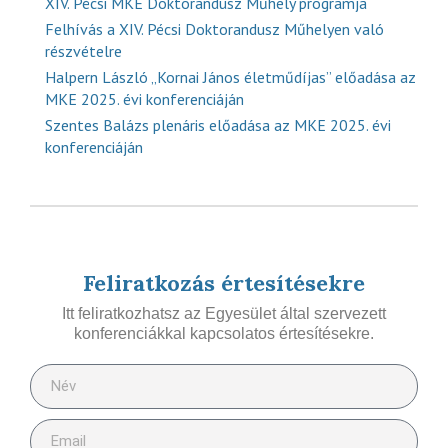
XIV. Pécsi MKE Doktorandusz Műhely programja
Felhívás a XIV. Pécsi Doktorandusz Műhelyen való
részvételre
Halpern László „Kornai János életműdíjas” előadása az
MKE 2025. évi konferenciáján
Szentes Balázs plenáris előadása az MKE 2025. évi
konferenciáján
Feliratkozás értesítésekre
Itt feliratkozhatsz az Egyesület által szervezett
konferenciákkal kapcsolatos értesítésekre.