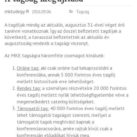
mktudegy
2016.09.06.
Tagság
A tagdíjak mindig az aktuális, augusztus 31-ével véget érő
tanévre vonatkoznak. Így az ősszel befizetett tagdíjak a
következő, a tavasszal befizetettek az aktuális év
augusztusáig rendezik a tagsági viszonyt.
Az MKE tagságra háromféle csomagot kínálunk:
Online tag:
aki csak online tud bekapcsolódni a
konferenciába, annak 5 000 forintos éves tagdíj
mellett biztosítunk erre lehetőséget.
Rendes tag:
a személyes részvételre 20 000 forintos
éves tagdíj mellett nyílik lehetőségfigyelembe véve a
megemelkedett catering költségeket.
Támogatói tag:
40 000 forintos éves tagdíj mellett
lehet támogatói tagságot szerezni, mellyel a
támogatói tagok meghívást kapnak a
konferenciavacsorára, amire rajtuk kívül csak a
konferencián előadókat hívjuk meg.