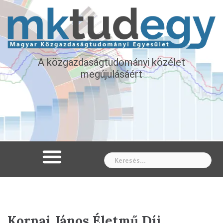
A közgazdaságtudományi közélet
megújulásáért
Whe
Kornai János Életmű Díj