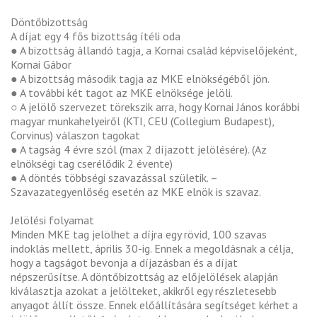
Döntőbizottság
A díjat egy 4 fős bizottság ítéli oda
● A bizottság állandó tagja, a Kornai család képviselőjeként,
Kornai Gábor
● A bizottság második tagja az MKE elnökségéből jön.
● A további két tagot az MKE elnöksége jelöli.
○ A jelölő szervezet törekszik arra, hogy Kornai János korábbi
magyar munkahelyeiről (KTI, CEU (Collegium Budapest),
Corvinus) válaszon tagokat
● A tagság 4 évre szól (max 2 díjazott jelölésére). (Az
elnökségi tag cserélődik 2 évente)
● A döntés többségi szavazással születik. –
Szavazategyenlőség esetén az MKE elnök is szavaz.
Jelölési folyamat
Minden MKE tag jelölhet a díjra egy rövid, 100 szavas
indoklás mellett, április 30-ig. Ennek a megoldásnak a célja,
hogy a tagságot bevonja a díjazásban és a díjat
népszerűsítse. A döntőbizottság az előjelölések alapján
kiválasztja azokat a jelölteket, akikről egy részletesebb
anyagot állít össze. Ennek előállítására segítséget kérhet a