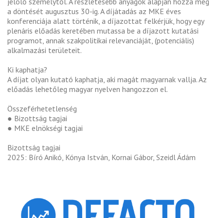
jelölő személytől. A részletesebb anyagok alapján hozza meg
a döntését augusztus 30-ig. A díjátadás az MKE éves
konferenciája alatt történik, a díjazottat felkérjük, hogy egy
plenáris előadás keretében mutassa be a díjazott kutatási
programot, annak szakpolitikai relevanciáját, (potenciális)
alkalmazási területeit.
Ki kaphatja?
A díjat olyan kutató kaphatja, aki magát magyarnak vallja. Az
előadás lehetőleg magyar nyelven hangozzon el.
Összeférhetetlenség
● Bizottság tagjai
● MKE elnökségi tagjai
Bizottság tagjai
2025: Bíró Anikó, Kónya István, Kornai Gábor, Szeidl Ádám