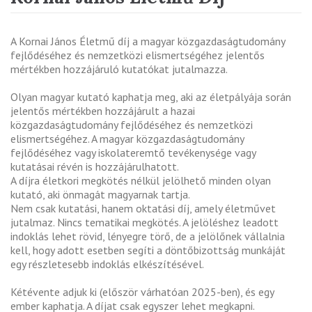
A Kornai János Életmű díj a magyar közgazdaságtudomány
fejlődéséhez és nemzetközi elismertségéhez jelentős
mértékben hozzájáruló kutatókat jutalmazza.
Olyan magyar kutató kaphatja meg, aki az életpályája során
jelentős mértékben hozzájárult a hazai
közgazdaságtudomány fejlődéséhez és nemzetközi
elismertségéhez. A magyar közgazdaságtudomány
fejlődéséhez vagy iskolateremtő tevékenysége vagy
kutatásai révén is hozzájárulhatott.
A díjra életkori megkötés nélkül jelölhető minden olyan
kutató, aki önmagát magyarnak tartja.
Nem csak kutatási, hanem oktatási díj, amely életművet
jutalmaz. Nincs tematikai megkötés. A jelöléshez leadott
indoklás lehet rövid, lényegre törő, de a jelölőnek vállalnia
kell, hogy adott esetben segíti a döntőbizottság munkáját
egy részletesebb indoklás elkészítésével.
Kétévente adjuk ki (először várhatóan 2025-ben), és egy
ember kaphatja. A díjat csak egyszer lehet megkapni.