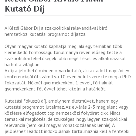
Kutató Díj
A Kézdi Gábor Díj a szakpolitikai relevanciával bíró
nemzetközi kutatási programot díjazza.
Olyan magyar kutató kaphatja meg, aki egy témában több
kiemelkedő fontosságú tanulmánya révén elősegítette a
szakpolitikai lehetőségek jobb megértését és alkalmazását
bárhol a világban.
A díjra jelölhető minden olyan kutató, aki az adott naptári év
konferenciájától számítva 10 éven belül szerezte meg a PhD
fokozatát. Nőknél gyermekenként 1 évvel, férfiaknál
gyermekenként fél évvel lehet kitolni a határidőt.
Kutatási fókuszú díj, amely nem életművet, hanem egy
kutatási programot jutalmaz. Az elvárás 2-3 megjelent vagy
közlésre elfogadott top nemzetközi folyóirat cikk. Nincs
tematikai megkötés, de szükséges, hogy legyen szakpolitikai
relevancia (nem kell magyar vonatkozásának lennie). A
jelöléshez leadott indokolásnak tartalmaznia kell a fentebbi