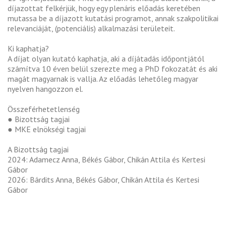
díjazottat felkérjük, hogy egy plenáris előadás keretében
mutassa be a díjazott kutatási programot, annak szakpolitikai
relevanciáját, (potenciális) alkalmazási területeit.
Ki kaphatja?
A díjat olyan kutató kaphatja, aki a díjátadás időpontjától
számítva 10 éven belül szerezte meg a PhD fokozatát és aki
magát magyarnak is vallja. Az előadás lehetőleg magyar
nyelven hangozzon el.
Összeférhetetlenség
● Bizottság tagjai
● MKE elnökségi tagjai
A Bizottság tagjai
2024: Adamecz Anna, Békés Gábor, Chikán Attila és Kertesi
Gábor
2026: Bárdits Anna, Békés Gábor, Chikán Attila és Kertesi
Gábor