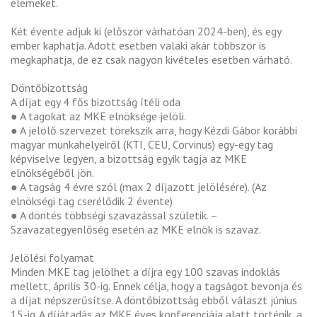
elemeket.
Két évente adjuk ki (először várhatóan 2024-ben), és egy
ember kaphatja. Adott esetben valaki akár többször is
megkaphatja, de ez csak nagyon kivételes esetben várható.
Döntőbizottság
A díjat egy 4 fős bizottság ítéli oda
● A tagokat az MKE elnöksége jelöli.
● A jelölő szervezet törekszik arra, hogy Kézdi Gábor korábbi
magyar munkahelyeiről (KTI, CEU, Corvinus) egy-egy tag
képviselve legyen, a bizottság egyik tagja az MKE
elnökségéből jön.
● A tagság 4 évre szól (max 2 díjazott jelölésére). (Az
elnökségi tag cserélődik 2 évente)
● A döntés többségi szavazással születik. –
Szavazategyenlőség esetén az MKE elnök is szavaz.
Jelölési folyamat
Minden MKE tag jelölhet a díjra egy 100 szavas indoklás
mellett, április 30-ig. Ennek célja, hogy a tagságot bevonja és
a díjat népszerűsítse. A döntőbizottság ebből választ június
15-ig. A díjátadás az MKE éves konferenciája alatt történik, a