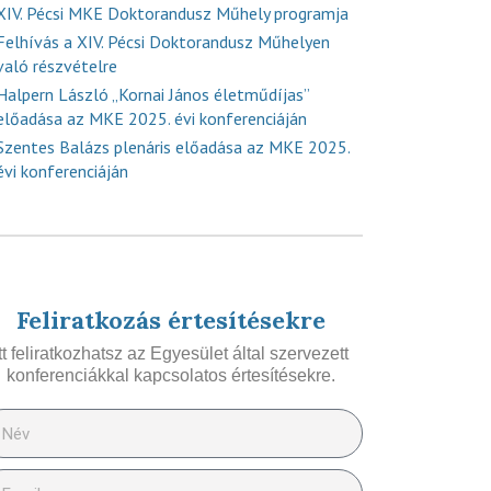
XIV. Pécsi MKE Doktorandusz Műhely programja
Felhívás a XIV. Pécsi Doktorandusz Műhelyen
való részvételre
Halpern László „Kornai János életműdíjas”
előadása az MKE 2025. évi konferenciáján
Szentes Balázs plenáris előadása az MKE 2025.
évi konferenciáján
Feliratkozás értesítésekre
Itt feliratkozhatsz az Egyesület által szervezett
konferenciákkal kapcsolatos értesítésekre.