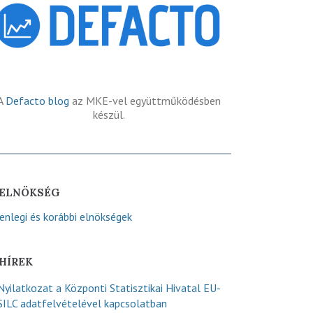
A
Defacto blog
az MKE-vel együttműködésben
készül.
ELNÖKSÉG
lenlegi és korábbi elnökségek
HÍREK
Nyilatkozat a Központi Statisztikai Hivatal EU-
SILC adatfelvételével kapcsolatban