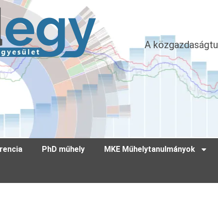
A közgazdaságtu
rencia
PhD műhely
MKE Műhelytanulmányok