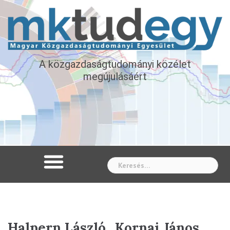
A közgazdaságtudományi közélet
megújulásáért
Whe
Halpern László „Kornai János