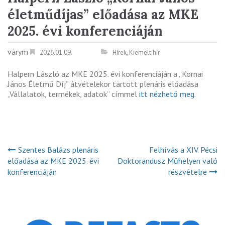
életműdíjas” előadása az MKE
2025. évi konferenciáján
varym
2026.01.09.
Hírek
,
Kiemelt hír
Halpern László az MKE 2025. évi konferenciáján a „Kornai
János Életmű Díj” átvételekor tartott plenáris előadása
„Vállalatok, termékek, adatok” címmel
itt nézhető meg
.
Szentes Balázs plenáris
Felhívás a XIV. Pécsi
előadása az MKE 2025. évi
Doktorandusz Műhelyen való
konferenciáján
részvételre