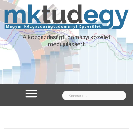
A közgazdaságtudományi közélet
megújulásáért
Whe