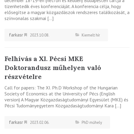
december 18-19-én (hétfőn és kedden) Budapesten tartja a
tizenhetedik éves konferenciáját. A konferencia célja, hogy
elősegítse a magyar közgazdászok rendszeres találkozását, a
színvonalas szakmai […]
farkasr
2023.10.08.
Kiemelt hír
Felhívás a XI. Pécsi MKE
Doktorandusz műhelyen való
részvételre
Call for papers: The XI. Ph.D Workshop of the Hungarian
Society of Economics at the University of Pécs (English
version) A Magyar Közgazdaságtudományi Egyesület (MKE) és
Pécsi Tudományegyetem Közgazdaságtudományi Kara […]
farkasr
2023.02.06.
PhD műhely