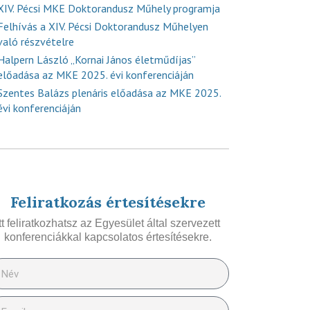
XIV. Pécsi MKE Doktorandusz Műhely programja
Felhívás a XIV. Pécsi Doktorandusz Műhelyen
való részvételre
Halpern László „Kornai János életműdíjas”
előadása az MKE 2025. évi konferenciáján
Szentes Balázs plenáris előadása az MKE 2025.
évi konferenciáján
Feliratkozás értesítésekre
Itt feliratkozhatsz az Egyesület által szervezett
konferenciákkal kapcsolatos értesítésekre.