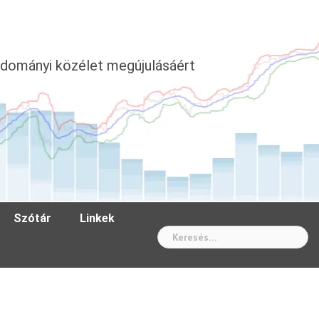
dományi közélet megújulásáért
Szótár
Linkek
Wh