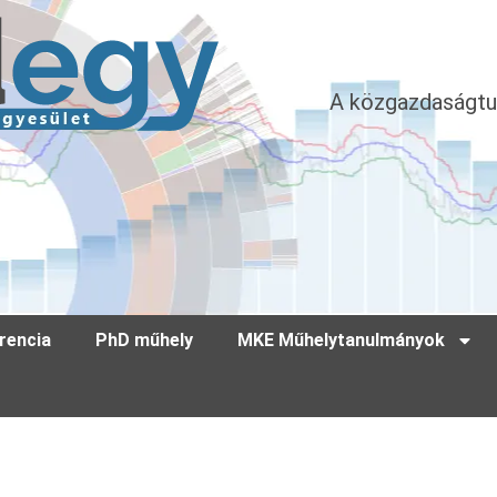
A közgazdaságtu
rencia
PhD műhely
MKE Műhelytanulmányok