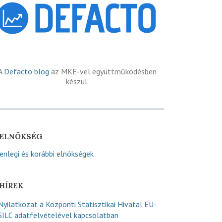
A
Defacto blog
az MKE-vel együttműködésben
készül.
ELNÖKSÉG
lenlegi és korábbi elnökségek
HÍREK
Nyilatkozat a Központi Statisztikai Hivatal EU-
SILC adatfelvételével kapcsolatban