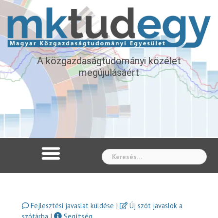
A közgazdaságtudományi közélet
megújulásáért
Whe
|
Fejlesztési javaslat küldése
Új szót javaslok a
|
Segítség
szótárba