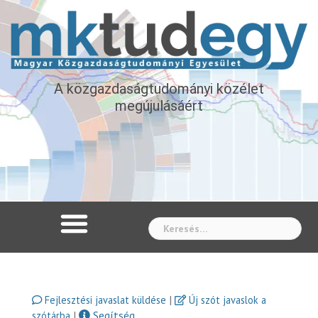
A közgazdaságtudományi közélet
megújulásáért
Whe
|
Fejlesztési javaslat küldése
Új szót javaslok a
|
Segítség
szótárba