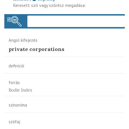
Keresett szó vagy szórész megadása:
Keres
Angol kifejezés
private corporations
definíció
forrás
Bodie Index
szinoníma
szófaj