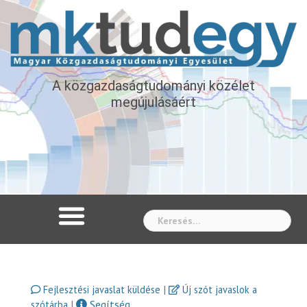
A közgazdaságtudományi közélet
megújulásáért
Whe
|
Fejlesztési javaslat küldése
Új szót javaslok a
|
Segítség
szótárba