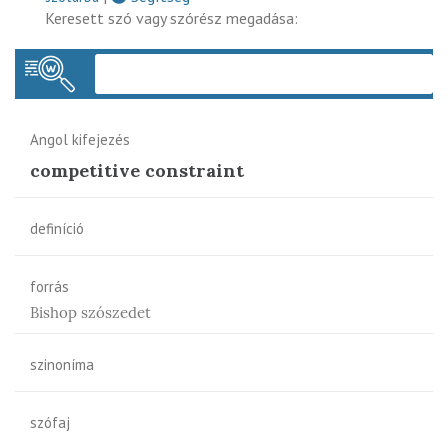
Keresett szó vagy szórész megadása:
Keres
Angol kifejezés
competitive constraint
definíció
forrás
Bishop szószedet
szinoníma
szófaj