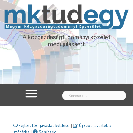
A közgazdaságtudományi közélet
megújulásáért
Whe
|
Fejlesztési javaslat küldése
Új szót javaslok a
|
Segítség
szótárba