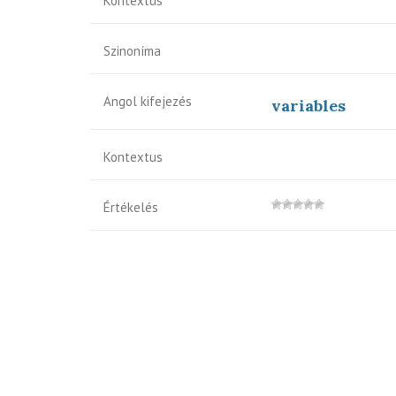
Kontextus
Szinoníma
Angol kifejezés
variables
Kontextus
Értékelés