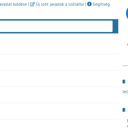
|
|
Segítség
javaslat küldése
Új szót javaslok a szótárba
Keres
Je