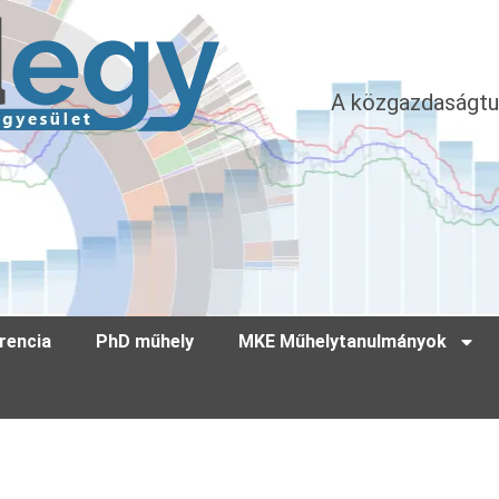
A közgazdaságtu
rencia
PhD műhely
MKE Műhelytanulmányok