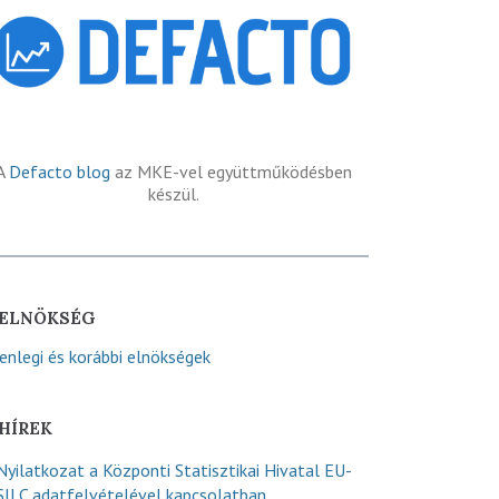
A
Defacto blog
az MKE-vel együttműködésben
készül.
ELNÖKSÉG
lenlegi és korábbi elnökségek
HÍREK
Nyilatkozat a Központi Statisztikai Hivatal EU-
SILC adatfelvételével kapcsolatban