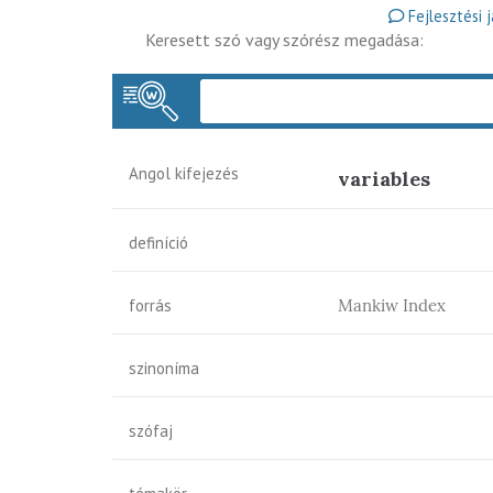
Fejlesztési 
Keresett szó vagy szórész megadása:
Angol kifejezés
variables
definíció
forrás
Mankiw Index
szinoníma
szófaj