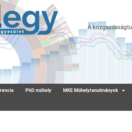
A közgazdaságtu
rencia
PhD műhely
MKE Műhelytanulmányok