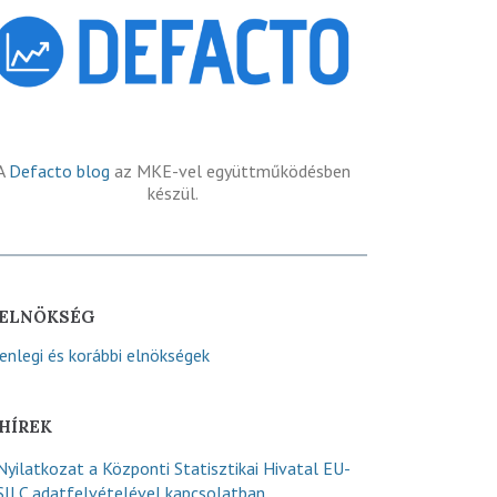
A
Defacto blog
az MKE-vel együttműködésben
készül.
ELNÖKSÉG
lenlegi és korábbi elnökségek
HÍREK
Nyilatkozat a Központi Statisztikai Hivatal EU-
SILC adatfelvételével kapcsolatban