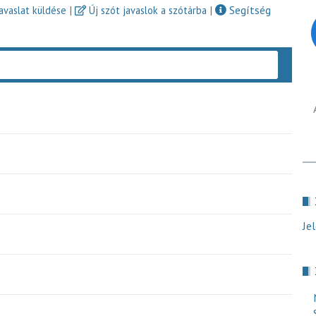
|
|
Segítség
javaslat küldése
Új szót javaslok a szótárba
Keres
Je