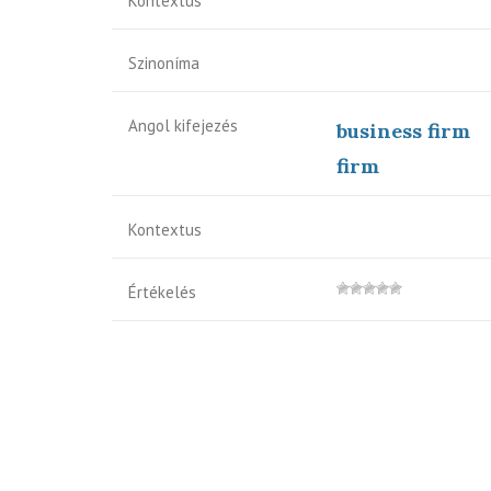
Kontextus
Szinoníma
Angol kifejezés
business firm
firm
Kontextus
Értékelés