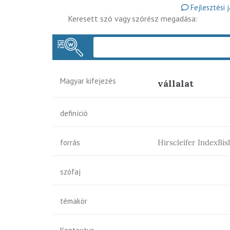
Fejlesztési 
Keresett szó vagy szórész megadása:
Magyar kifejezés
vállalat
definíció
forrás
Hirscleifer IndexBi
szófaj
témakör