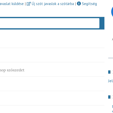
|
|
Segítség
javaslat küldése
Új szót javaslok a szótárba
Keres
shop szószedet
Je