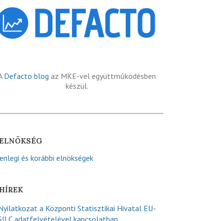
A
Defacto blog
az MKE-vel együttműködésben
készül.
ELNÖKSÉG
lenlegi és korábbi elnökségek
HÍREK
Nyilatkozat a Központi Statisztikai Hivatal EU-
SILC adatfelvételével kapcsolatban