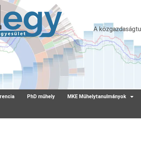
A közgazdaságtu
rencia
PhD műhely
MKE Műhelytanulmányok