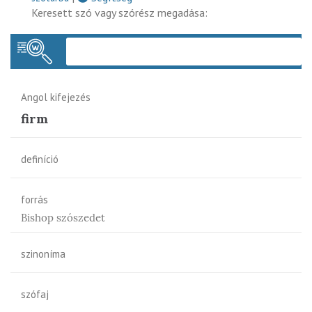
Keresett szó vagy szórész megadása:
Keres
Angol kifejezés
firm
definíció
forrás
Bishop szószedet
szinoníma
szófaj