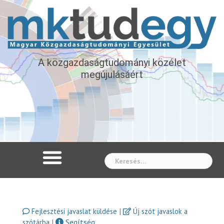
A közgazdaságtudományi közélet
megújulásáért
Whe
|
Fejlesztési javaslat küldése
Új szót javaslok a
|
Segítség
szótárba