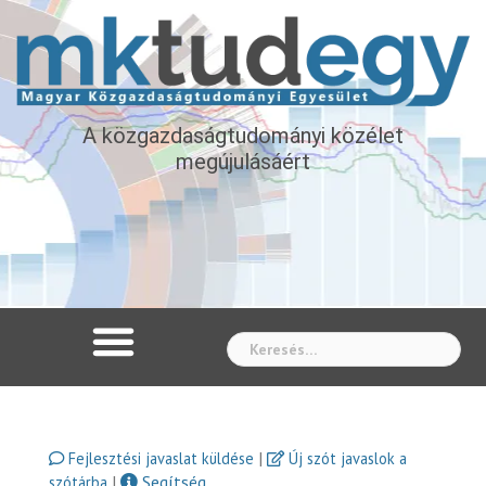
A közgazdaságtudományi közélet
megújulásáért
Whe
|
Fejlesztési javaslat küldése
Új szót javaslok a
|
Segítség
szótárba