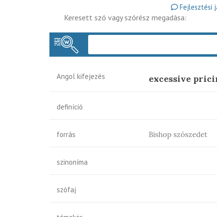
Fejlesztési 
Keresett szó vagy szórész megadása:
Angol kifejezés
excessive pric
definíció
forrás
Bishop szószedet
szinoníma
szófaj