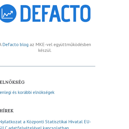
A
Defacto blog
az MKE-vel együttműködésben
készül.
ELNÖKSÉG
lenlegi és korábbi elnökségek
HÍREK
Nyilatkozat a Központi Statisztikai Hivatal EU-
SILC adatfelvételével kapcsolatban