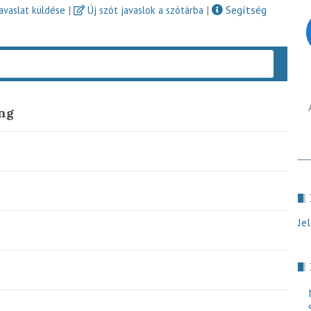
|
|
Segítség
javaslat küldése
Új szót javaslok a szótárba
Keres
ing
Je