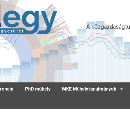
A közgazdaságtu
rencia
PhD műhely
MKE Műhelytanulmányok