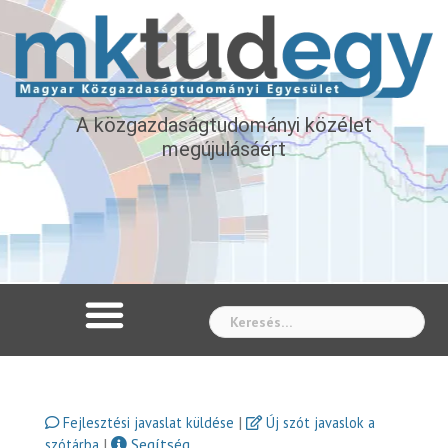
A közgazdaságtudományi közélet
megújulásáért
Whe
|
Fejlesztési javaslat küldése
Új szót javaslok a
|
Segítség
szótárba