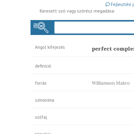
Fejlesztési 
Keresett szó vagy szórész megadása:
Angol kifejezés
perfect compl
definíció
forrás
Williamson Makro
szinoníma
szófaj