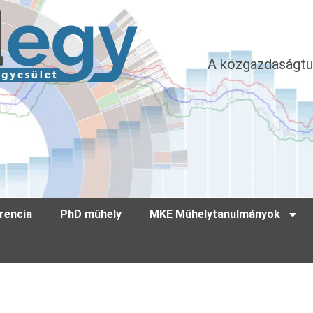
A közgazdaságtu
rencia
PhD műhely
MKE Műhelytanulmányok