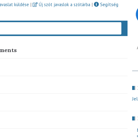
|
|
Segítség
javaslat küldése
Új szót javaslok a szótárba
Keres
ements
Je