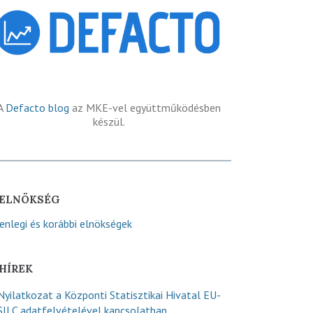
A
Defacto blog
az MKE-vel együttműködésben
készül.
ELNÖKSÉG
lenlegi és korábbi elnökségek
HÍREK
Nyilatkozat a Központi Statisztikai Hivatal EU-
SILC adatfelvételével kapcsolatban