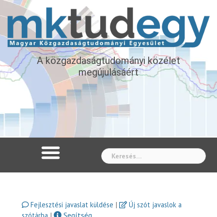
A közgazdaságtudományi közélet
megújulásáért
Whe
|
Fejlesztési javaslat küldése
Új szót javaslok a
|
Segítség
szótárba