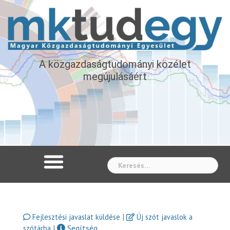
A közgazdaságtudományi közélet
megújulásáért
Whe
|
Fejlesztési javaslat küldése
Új szót javaslok a
|
Segítség
szótárba