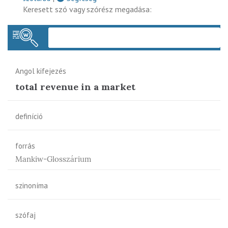
Keresett szó vagy szórész megadása:
Keres
Angol kifejezés
total revenue in a market
definíció
forrás
Mankiw-Glosszárium
szinoníma
szófaj