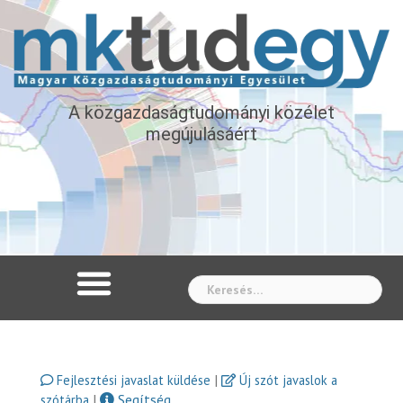
A közgazdaságtudományi közélet
megújulásáért
Whe
|
Fejlesztési javaslat küldése
Új szót javaslok a
|
Segítség
szótárba