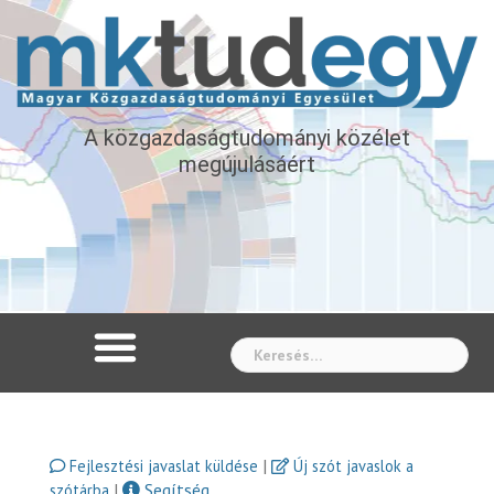
A közgazdaságtudományi közélet
megújulásáért
Whe
|
Fejlesztési javaslat küldése
Új szót javaslok a
|
Segítség
szótárba