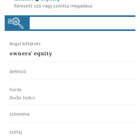
Keresett szó vagy szórész megadása:
Keres
Angol kifejezés
owners’ equity
definíció
forrás
Bodie Index
szinoníma
szófaj