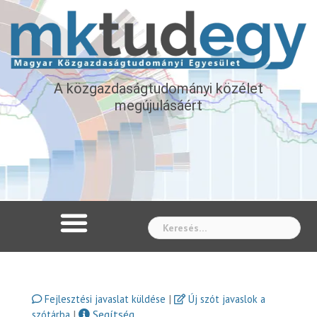
A közgazdaságtudományi közélet
megújulásáért
Whe
|
Fejlesztési javaslat küldése
Új szót javaslok a
|
Segítség
szótárba