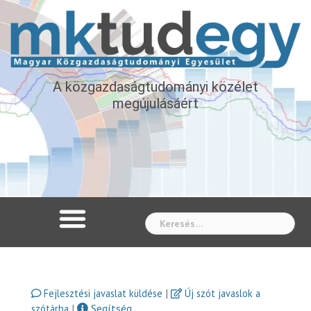
A közgazdaságtudományi közélet
megújulásáért
Whe
|
Fejlesztési javaslat küldése
Új szót javaslok a
|
Segítség
szótárba