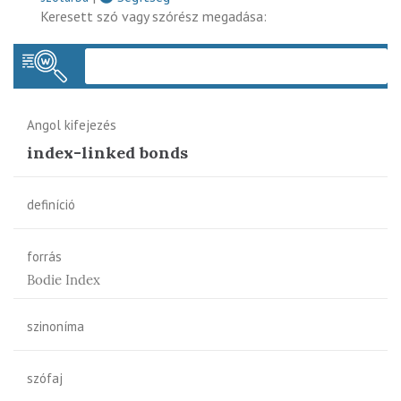
Keresett szó vagy szórész megadása:
Keres
Angol kifejezés
index-linked bonds
definíció
forrás
Bodie Index
szinoníma
szófaj