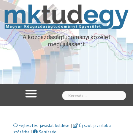
A közgazdaságtudományi közélet
megújulásáért
Whe
|
Fejlesztési javaslat küldése
Új szót javaslok a
|
Segítség
szótárba