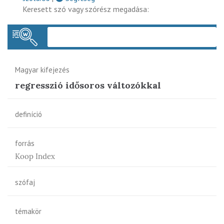
Keresett szó vagy szórész megadása:
Keres
Magyar kifejezés
regresszió idősoros változókkal
definíció
forrás
Koop Index
szófaj
témakör