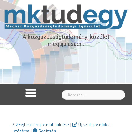
A közgazdaságtudományi közélet
megújulásáért
Whe
|
Fejlesztési javaslat küldése
Új szót javaslok a
|
Segítség
szótárba