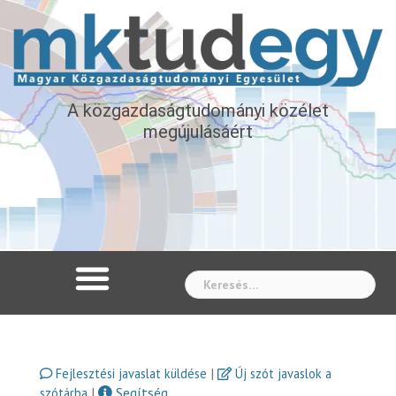
A közgazdaságtudományi közélet
megújulásáért
Whe
|
Fejlesztési javaslat küldése
Új szót javaslok a
|
Segítség
szótárba