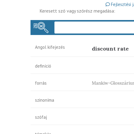
Fejlesztési 
Keresett szó vagy szórész megadása:
Angol kifejezés
discount rate
definíció
forrás
Mankiw-Glosszáriu
szinoníma
szófaj