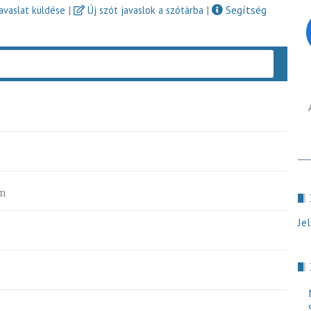
|
|
Segítség
javaslat küldése
Új szót javaslok a szótárba
Keres
m
Je