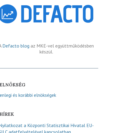
A
Defacto blog
az MKE-vel együttműködésben
készül.
ELNÖKSÉG
lenlegi és korábbi elnökségek
HÍREK
Nyilatkozat a Központi Statisztikai Hivatal EU-
SILC adatfelvételével kapcsolatban