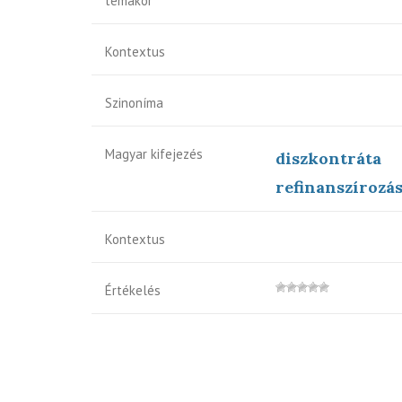
témakör
Kontextus
Szinoníma
Magyar kifejezés
diszkontráta
refinanszírozá
Kontextus
Értékelés