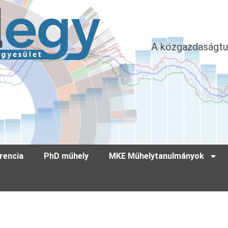
A közgazdaságtu
rencia
PhD műhely
MKE Műhelytanulmányok