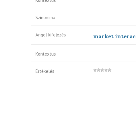
Kontextus
Szinoníma
Angol kifejezés
market interac
Kontextus
Értékelés