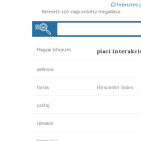
Fejlesztési 
Keresett szó vagy szórész megadása:
Magyar kifejezés
piaci interakc
definíció
forrás
Hirscleifer Index
szófaj
témakör