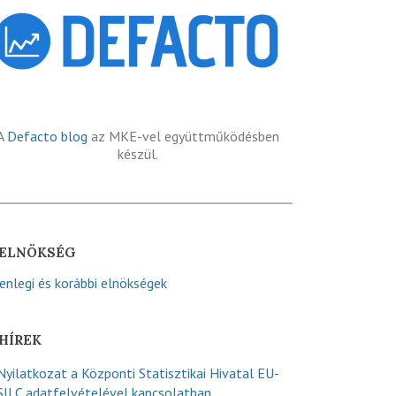
A
Defacto blog
az MKE-vel együttműködésben
készül.
ELNÖKSÉG
lenlegi és korábbi elnökségek
HÍREK
Nyilatkozat a Központi Statisztikai Hivatal EU-
SILC adatfelvételével kapcsolatban