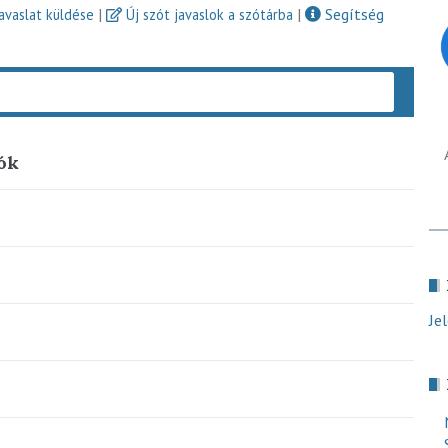
|
|
Segítség
javaslat küldése
Új szót javaslok a szótárba
Keres
iók
Je