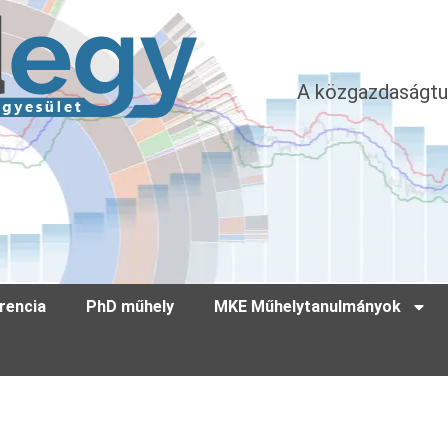
A közgazdaságtu
rencia
PhD műhely
MKE Műhelytanulmányok