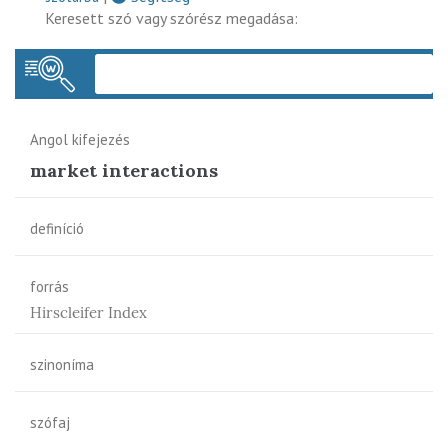
Keresett szó vagy szórész megadása:
Keres
Angol kifejezés
market interactions
definíció
forrás
Hirscleifer Index
szinoníma
szófaj