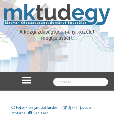
A közgazdaságtudományi közélet
megújulásáért
Whe
|
Fejlesztési javaslat küldése
Új szót javaslok a
|
Segítség
szótárba