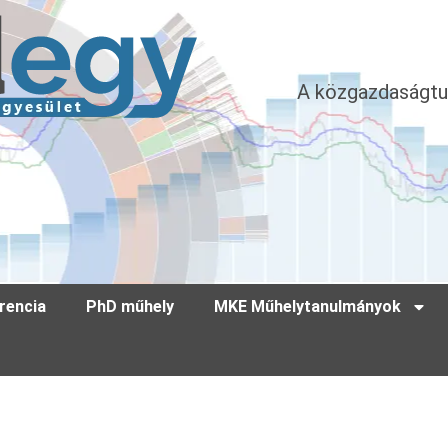
A közgazdaságtu
rencia
PhD műhely
MKE Műhelytanulmányok