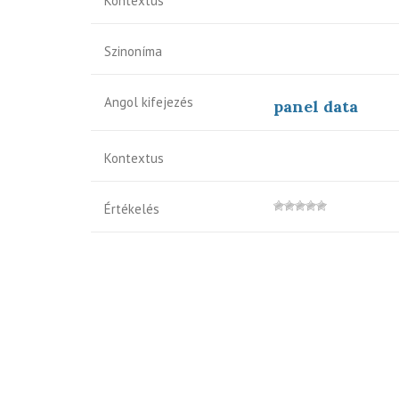
Kontextus
Szinoníma
Angol kifejezés
panel data
Kontextus
Értékelés