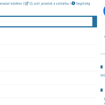
|
|
Segítség
javaslat küldése
Új szót javaslok a szótárba
Keres
Je