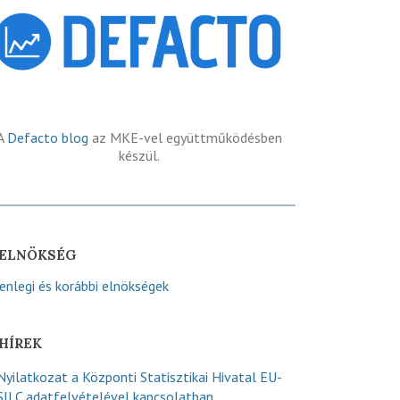
A
Defacto blog
az MKE-vel együttműködésben
készül.
ELNÖKSÉG
lenlegi és korábbi elnökségek
HÍREK
Nyilatkozat a Központi Statisztikai Hivatal EU-
SILC adatfelvételével kapcsolatban