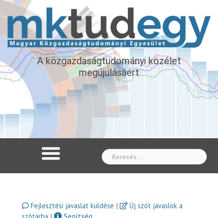
A közgazdaságtudományi közélet
megújulásáért
Whe
|
Fejlesztési javaslat küldése
Új szót javaslok a
|
Segítség
szótárba