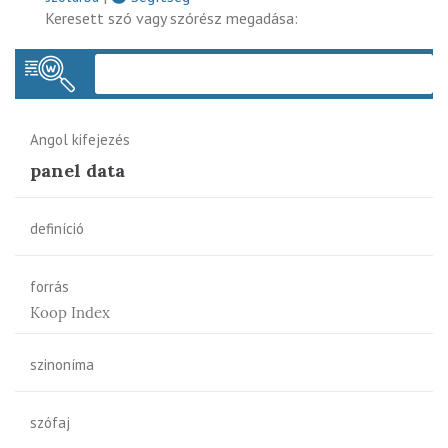
Keresett szó vagy szórész megadása:
Keres
Angol kifejezés
panel data
definíció
forrás
Koop Index
szinoníma
szófaj