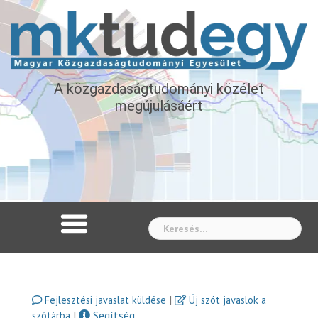
A közgazdaságtudományi közélet
megújulásáért
Whe
|
Fejlesztési javaslat küldése
Új szót javaslok a
|
Segítség
szótárba