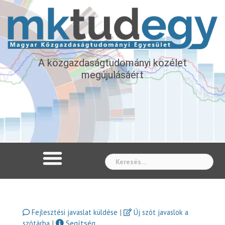
A közgazdaságtudományi közélet
megújulásáért
Whe
|
Fejlesztési javaslat küldése
Új szót javaslok a
|
Segítség
szótárba