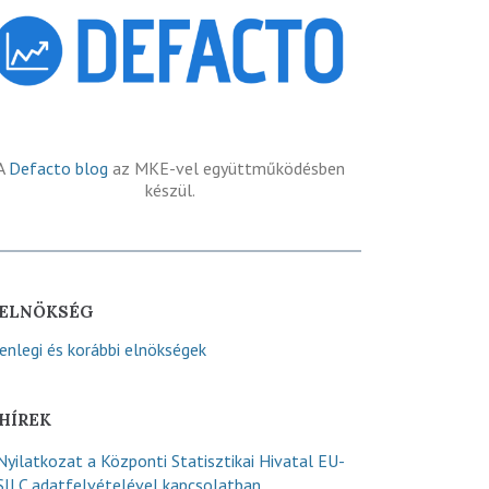
A
Defacto blog
az MKE-vel együttműködésben
készül.
ELNÖKSÉG
lenlegi és korábbi elnökségek
HÍREK
Nyilatkozat a Központi Statisztikai Hivatal EU-
SILC adatfelvételével kapcsolatban