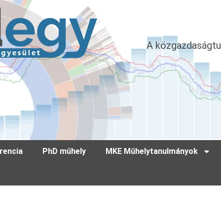
A közgazdaságtu
rencia
PhD műhely
MKE Műhelytanulmányok