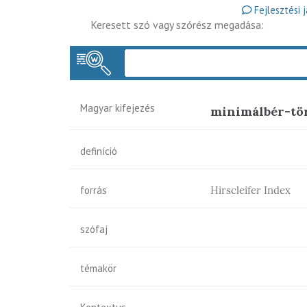
Fejlesztési 
Keresett szó vagy szórész megadása:
Magyar kifejezés
minimálbér-tö
definíció
forrás
Hirscleifer Index
szófaj
témakör