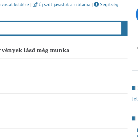
|
|
Segítség
javaslat küldése
Új szót javaslok a szótárba
Keres
rvények lásd még munka
Je