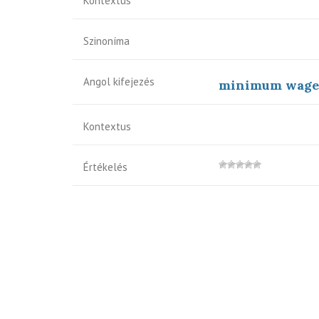
Kontextus
Szinoníma
Angol kifejezés
minimum wage
Kontextus
Értékelés