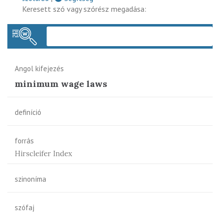
Keresett szó vagy szórész megadása:
Keres
Angol kifejezés
minimum wage laws
definíció
forrás
Hirscleifer Index
szinoníma
szófaj