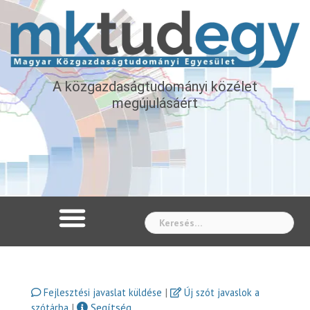
A közgazdaságtudományi közélet
megújulásáért
Whe
|
Fejlesztési javaslat küldése
Új szót javaslok a
|
Segítség
szótárba