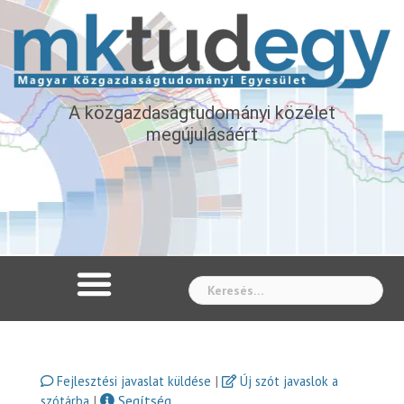
A közgazdaságtudományi közélet
megújulásáért
Whe
|
Fejlesztési javaslat küldése
Új szót javaslok a
|
Segítség
szótárba