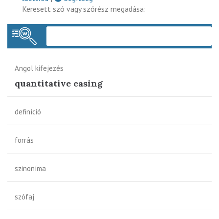
Keresett szó vagy szórész megadása:
Keres
Angol kifejezés
quantitative easing
definíció
forrás
szinoníma
szófaj