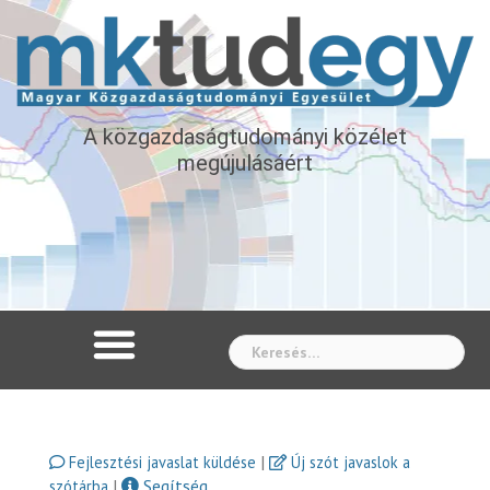
A közgazdaságtudományi közélet
megújulásáért
Whe
|
Fejlesztési javaslat küldése
Új szót javaslok a
|
Segítség
szótárba