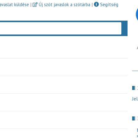
|
|
Segítség
javaslat küldése
Új szót javaslok a szótárba
Keres
Je