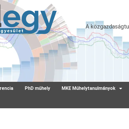
A közgazdaságtu
rencia
PhD műhely
MKE Műhelytanulmányok