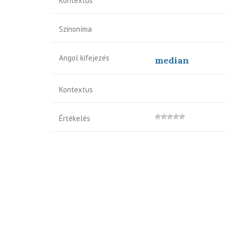
Kontextus
Szinoníma
Angol kifejezés
median
Kontextus
Értékelés