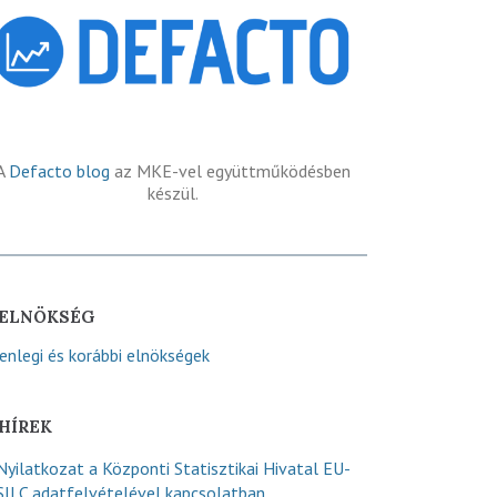
A
Defacto blog
az MKE-vel együttműködésben
készül.
ELNÖKSÉG
lenlegi és korábbi elnökségek
HÍREK
Nyilatkozat a Központi Statisztikai Hivatal EU-
SILC adatfelvételével kapcsolatban