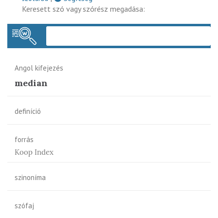
Keresett szó vagy szórész megadása:
Keres
Angol kifejezés
median
definíció
forrás
Koop Index
szinoníma
szófaj