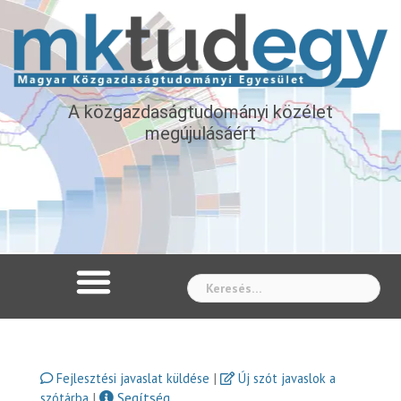
A közgazdaságtudományi közélet
megújulásáért
Whe
|
Fejlesztési javaslat küldése
Új szót javaslok a
|
Segítség
szótárba