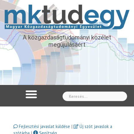
A közgazdaságtudományi közélet
megújulásáért
Whe
|
Fejlesztési javaslat küldése
Új szót javaslok a
|
Segítség
szótárba