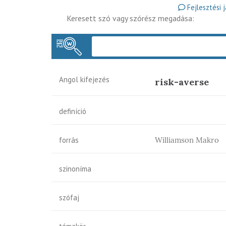
Fejlesztési 
Keresett szó vagy szórész megadása:
Angol kifejezés
risk-averse
definíció
forrás
Williamson Makro
szinoníma
szófaj