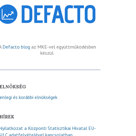
A
Defacto blog
az MKE-vel együttműködésben
készül.
ELNÖKSÉG
lenlegi és korábbi elnökségek
HÍREK
Nyilatkozat a Központi Statisztikai Hivatal EU-
SILC adatfelvételével kapcsolatban