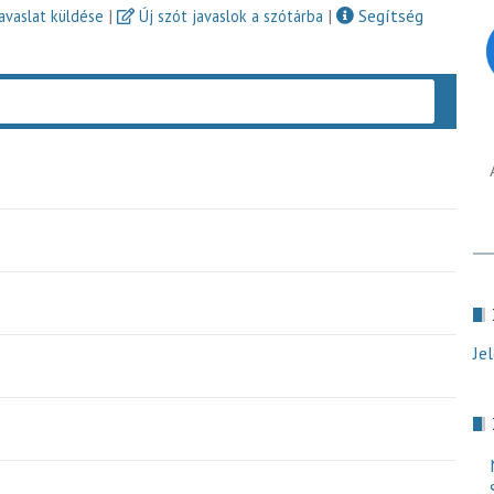
|
|
Segítség
javaslat küldése
Új szót javaslok a szótárba
Keres
Je