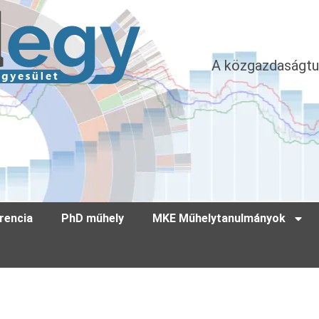
A közgazdaságtu
rencia
PhD műhely
MKE Műhelytanulmányok