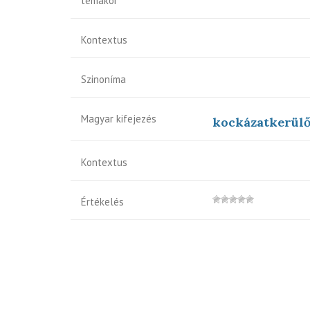
témakör
Kontextus
Szinoníma
Magyar kifejezés
kockázatkerül
Kontextus
Értékelés