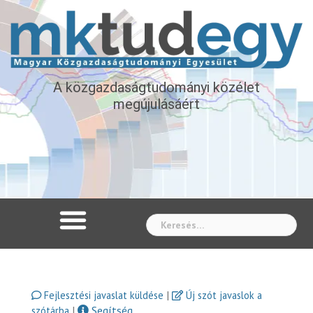
A közgazdaságtudományi közélet
megújulásáért
Whe
|
Fejlesztési javaslat küldése
Új szót javaslok a
|
Segítség
szótárba