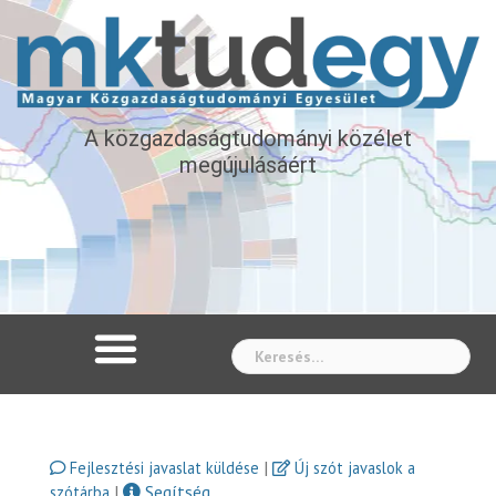
A közgazdaságtudományi közélet
megújulásáért
Whe
|
Fejlesztési javaslat küldése
Új szót javaslok a
|
Segítség
szótárba