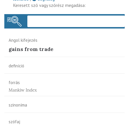
Keresett szó vagy szórész megadása:
Keres
Angol kifejezés
gains from trade
definíció
forrás
Mankiw Index
szinoníma
szófaj