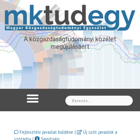
A közgazdaságtudományi közélet
megújulásáért
Whe
|
Fejlesztési javaslat küldése
Új szót javaslok a
|
Segítség
szótárba