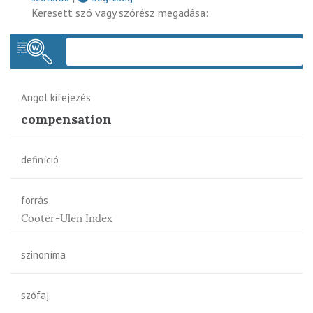
Keresett szó vagy szórész megadása:
Keres
Angol kifejezés
compensation
definíció
forrás
Cooter-Ulen Index
szinoníma
szófaj