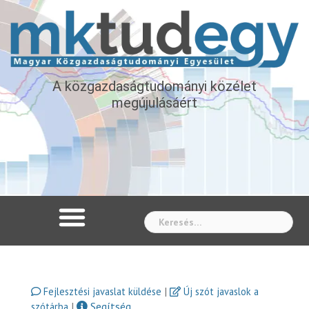
A közgazdaságtudományi közélet
megújulásáért
Whe
|
Fejlesztési javaslat küldése
Új szót javaslok a
|
Segítség
szótárba