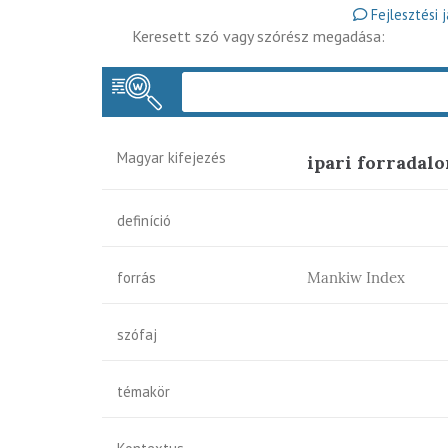
Fejlesztési 
Keresett szó vagy szórész megadása:
Magyar kifejezés
ipari forradal
definíció
forrás
Mankiw Index
szófaj
témakör