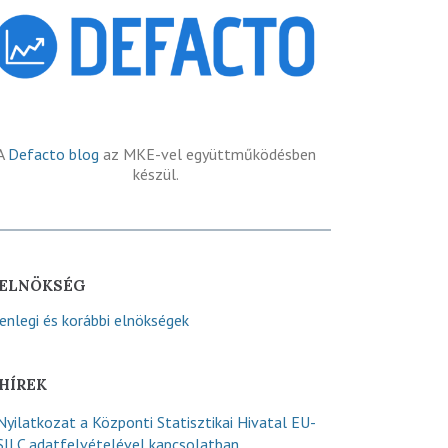
A
Defacto blog
az MKE-vel együttműködésben
készül.
ELNÖKSÉG
lenlegi és korábbi elnökségek
HÍREK
Nyilatkozat a Központi Statisztikai Hivatal EU-
SILC adatfelvételével kapcsolatban