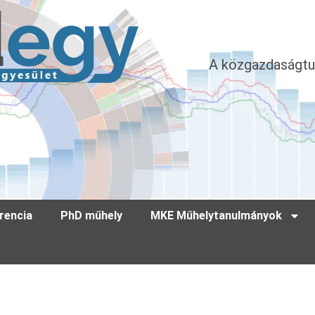
A közgazdaságtu
rencia
PhD műhely
MKE Műhelytanulmányok