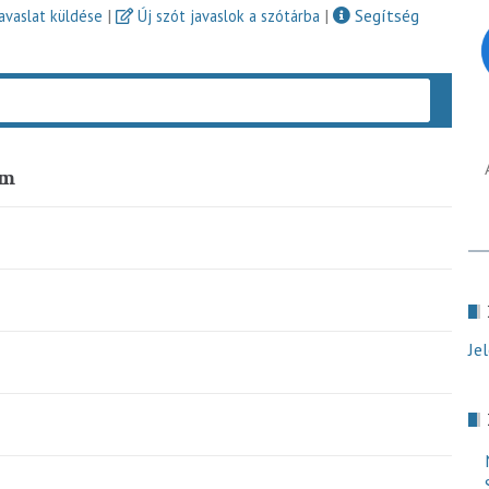
|
|
Segítség
javaslat küldése
Új szót javaslok a szótárba
Keres
om
Je