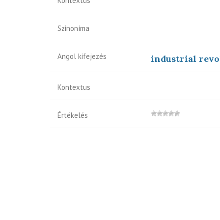
Kontextus
Szinoníma
Angol kifejezés
industrial revo
Kontextus
Értékelés