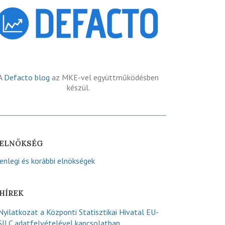
A
Defacto blog
az MKE-vel együttműködésben
készül.
ELNÖKSÉG
lenlegi és korábbi elnökségek
HÍREK
Nyilatkozat a Központi Statisztikai Hivatal EU-
SILC adatfelvételével kapcsolatban