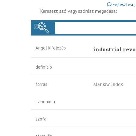
Fejlesztési 
Keresett szó vagy szórész megadása:
Angol kifejezés
industrial revo
definíció
forrás
Mankiw Index
szinoníma
szófaj