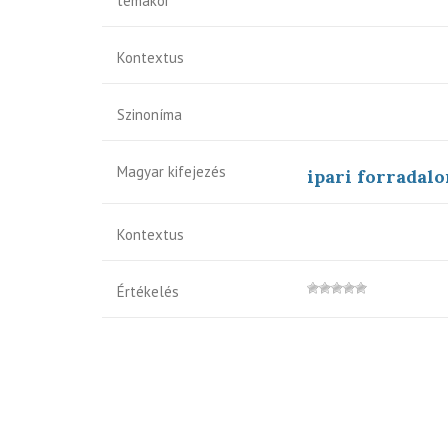
témakör
Kontextus
Szinoníma
Magyar kifejezés
ipari forradal
Kontextus
Értékelés