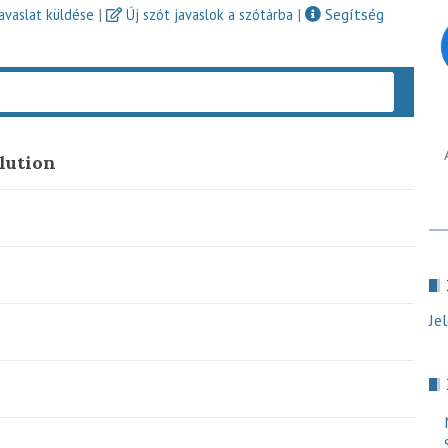
|
|
Segítség
javaslat küldése
Új szót javaslok a szótárba
Keres
lution
Je