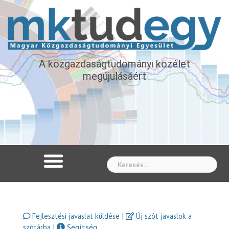
A közgazdaságtudományi közélet
megújulásáért
Whe
|
Fejlesztési javaslat küldése
Új szót javaslok a
|
Segítség
szótárba